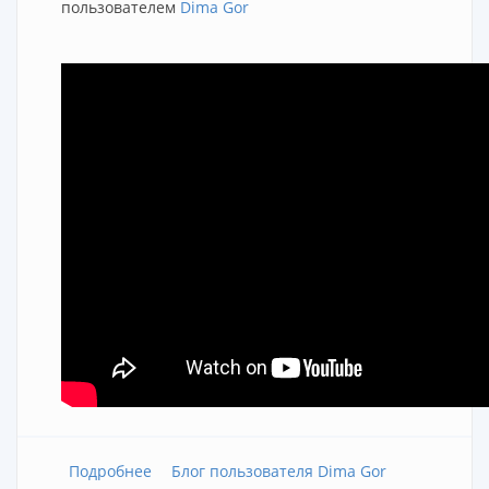
пользователем
Dima Gor
Подробнее
о Подтягивания на турнике узким хватом.
Блог пользователя Dima Gor