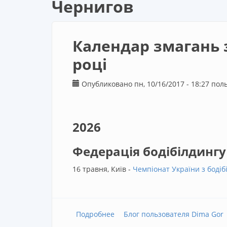
Чернигов
Календар змагань з 
році
Опубликовано пн, 10/16/2017 - 18:27 по
2026
Федерація бодібілдингу
16 травня, Київ -
Чемпіонат України з бодібі
Подробнее
о Календар змагань з бодібілдинг
Блог пользователя Dima Gor