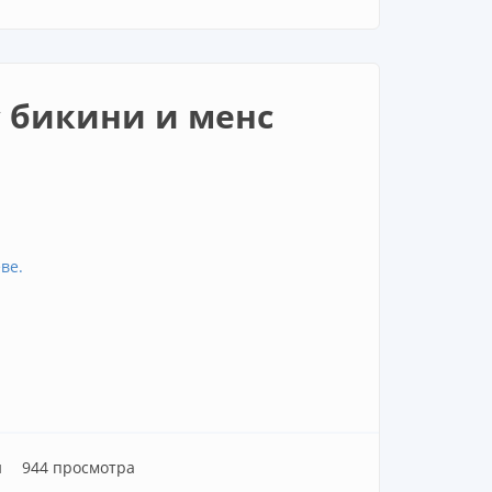
 бикини и менс
ве.
и
944 просмотра