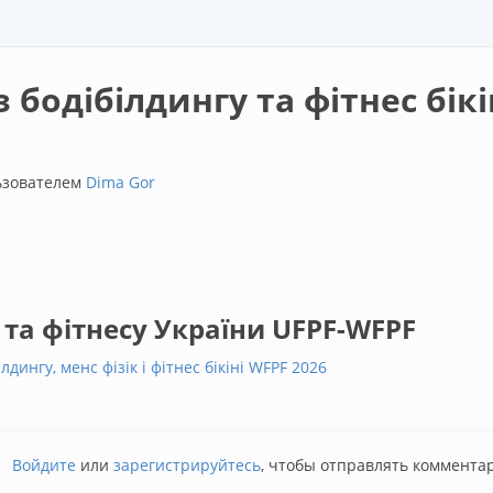
бодібілдингу та фітнес бікін
льзователем
Dima Gor
 та фітнесу України UFPF-WFPF
лдингу, менс фізік і фітнес бікіні WFPF 2026
у та фітнес бікіні в Україні в 2026 році
Войдите
или
зарегистрируйтесь
, чтобы отправлять коммента