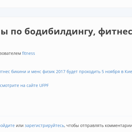
ы по бодибилдингу, фитнес
льзователем
fitness
итнес бикини и менс физик 2017 будет проходить 5 ноября в Кие
смотрите на сайте UFPF
илдингу, фитнес бикини и менс физик 2017
Войдите
или
зарегистрируйтесь
, чтобы отправлять комментари