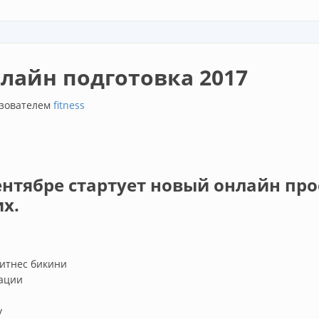
лайн подготовка 2017
льзователем
fitness
ентябре стартует новый онлайн пр
х.
фитнес бикини
вации
у