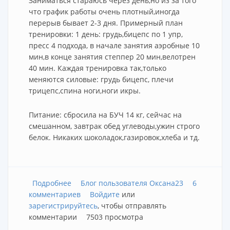
Заниматься стараюсь через день,но из за того
что график работы очень плотный,иногда
перерыв бывает 2-3 дня. Примерный план
тренировки: 1 день: грудь,бицепс по 1 упр,
пресс 4 подхода, в начале занятия аэробные 10
мин,в конце занятия степпер 20 мин,велотрен
40 мин. Каждая тренировка так,только
меняются силовые: грудь бицепс, плечи
трицепс,спина ноги,ноги икры.
Питание: сбросила на БУЧ 14 кг, сейчас на
смешанном, завтрак обед углеводы,ужин строго
белок. Никаких шоколадок,газировок,хлеба и тд.
Подробнее
о тренировки и питание. Оксана23
Блог пользователя Оксана23
6
комментариев
Войдите
или
зарегистрируйтесь
, чтобы отправлять
комментарии
7503 просмотра