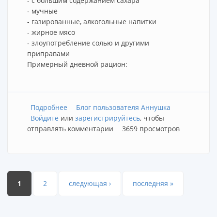
- с большим содержанием сахара
- мучные
- газированные, алкогольные напитки
- жирное мясо
- злоупотребление солью и другими
приправами
Примерный дневной рацион:
Подробнее
о Питание.
Блог пользователя Аннушка
Войдите
или
зарегистрируйтесь
, чтобы
отправлять комментарии
3659 просмотров
Страницы
1
2
следующая ›
последняя »